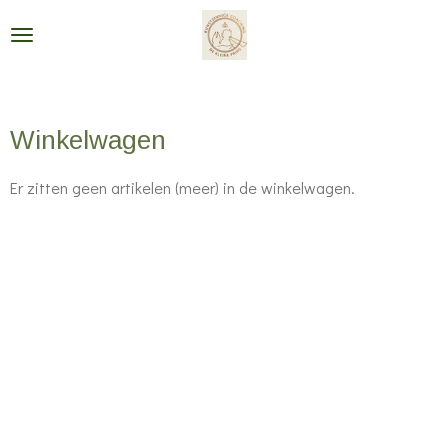
Ga
direct
naar
de
Winkelwagen
hoofdinhoud
Er zitten geen artikelen (meer) in de winkelwagen.