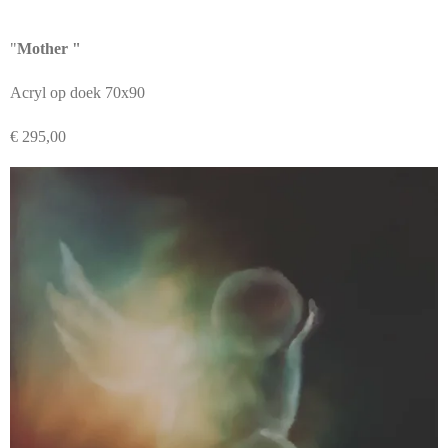
"
Mother "
Acryl op doek 70x90
€ 295,00