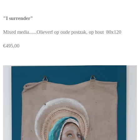
"
I surrender"
Mixed media......Olieverf op oude postzak, op hout 80x120
€495,00