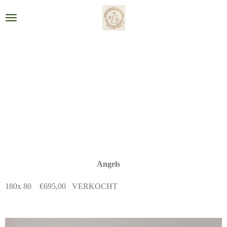
Ga
direct
naar
de
hoofdinhoud
Angels
180x 80 €695,00 VERKOCHT